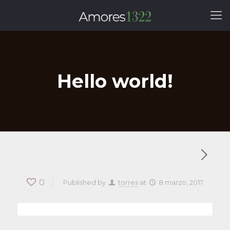
Hello world!
0
Published by
torres
at
8 marzo, 2017