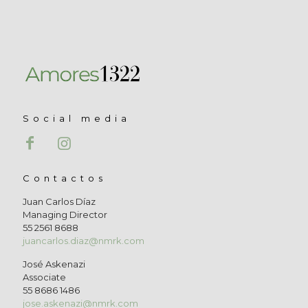
Social media
Contactos
Juan Carlos Díaz
Managing Director
55 2561 8688
juancarlos.diaz@nmrk.com
José Askenazi
Associate
55 8686 1486
jose.askenazi@nmrk.com