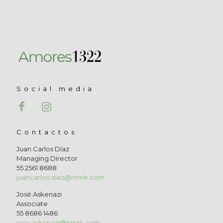
Social media
Contactos
Juan Carlos Díaz
Managing Director
55 2561 8688
juancarlos.diaz@nmrk.com
José Askenazi
Associate
55 8686 1486
jose.askenazi@nmrk.com