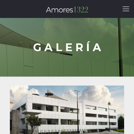
G A L E R Í A