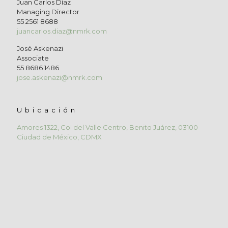
Juan Carlos Díaz
Managing Director
55 2561 8688
juancarlos.diaz@nmrk.com
José Askenazi
Associate
55 8686 1486
jose.askenazi@nmrk.com
Ubicación
Amores 1322, Col del Valle Centro, Benito Juárez, 03100
Ciudad de México, CDMX